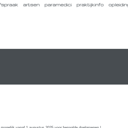
fspraak
artsen
paramedici
praktijkinfo
opleidin
 mogelijk vanaf 1 augustus 2025 voor bepaalde doelgroepen !