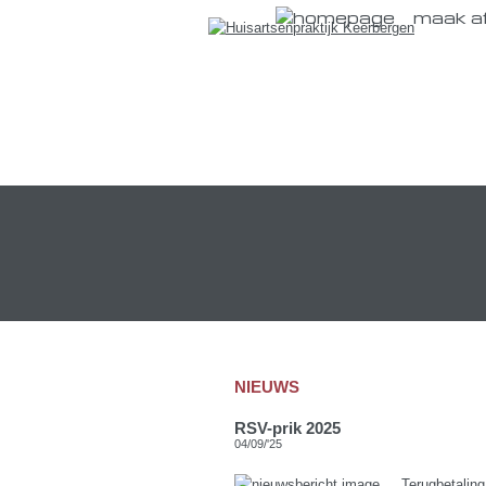
maak a
NIEUWS
RSV-prik 2025
04/09/'25
Terugbetaling