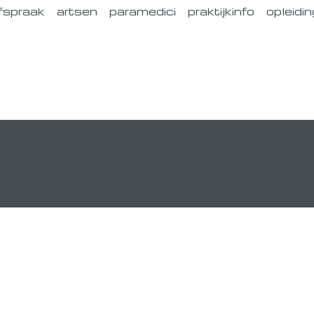
fspraak
artsen
paramedici
praktijkinfo
opleidin