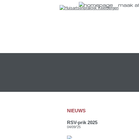
maak a
NIEUWS
RSV-prik 2025
04/09/'25